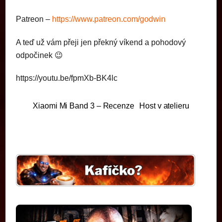
Patreon –
https://www.patreon.com/godwin
A teď už vám přeji jen překný víkend a pohodový
odpočinek 😉
https://youtu.be/fpmXb-BK4lc
Xiaomi Mi Band 3 – Recenze
Host v atelieru