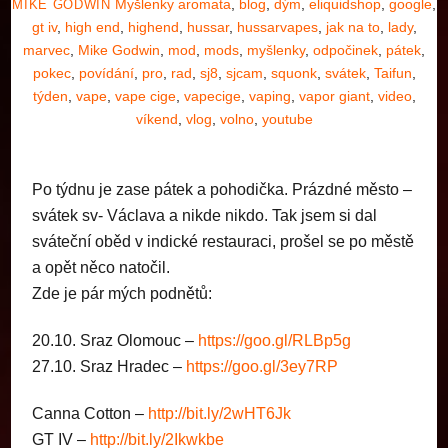
Myšlenky
aromata
,
blog
,
dým
,
eliquidshop
,
google
,
MIKE GODWIN
gt iv
,
high end
,
highend
,
hussar
,
hussarvapes
,
jak na to
,
lady
,
marvec
,
Mike Godwin
,
mod
,
mods
,
myšlenky
,
odpočinek
,
pátek
,
pokec
,
povídání
,
pro
,
rad
,
sj8
,
sjcam
,
squonk
,
svátek
,
Taifun
,
týden
,
vape
,
vape cige
,
vapecige
,
vaping
,
vapor giant
,
video
,
víkend
,
vlog
,
volno
,
youtube
Po týdnu je zase pátek a pohodička. Prázdné město –
svátek sv- Václava a nikde nikdo. Tak jsem si dal
sváteční oběd v indické restauraci, prošel se po městě
a opět něco natočil.
Zde je pár mých podnětů:
20.10. Sraz Olomouc –
https://goo.gl/RLBp5g
27.10. Sraz Hradec –
https://goo.gl/3ey7RP
Canna Cotton –
http://bit.ly/2wHT6Jk
GT IV –
http://bit.ly/2Ikwkbe