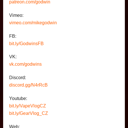
patreon.com/godwin
Vimeo:
vimeo.com/mikegodwin
FB:
bit.ly/GodwinsFB
VK:
vk.com/godwins
Discord:
discord.gg/N4rRcB
Youtube:
bit.ly/VapeVlogCZ
bit.ly/GearVlog_CZ
Web: