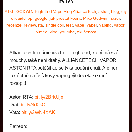
High End Vape Vlog
AllianceTech
,
aston
,
blog
,
diy
,
MIKE GODWIN
eliquidshop
,
google
,
jak přestat kouřit
,
Mike Godwin
,
názor
,
recenze
,
review
,
rta
,
single coil
,
test
,
vape
,
vaper
,
vaping
,
vapor
,
vimeo
,
vlog
,
youtube
,
zkušenost
Alliancetech známe všichni – high end, který má své
mouchy, také není drahý. ALLIANCETECH VAPOR
ASTON RTA potěšil co se týká podání chuti. Ale není
tak úplně na řetízkový vaping 😀 docela se umí
roztopit!
Aston RTA:
bit.ly/2BrKUjo
Drát:
bit.ly/3d0kCTf
Vata:
bit.ly/2WN4XAK
Patreon: