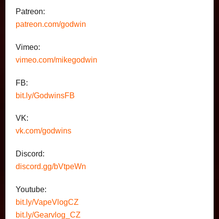
Patreon:
patreon.com/godwin
Vimeo:
vimeo.com/mikegodwin
FB:
bit.ly/GodwinsFB
VK:
vk.com/godwins
Discord:
discord.gg/bVtpeWn
Youtube:
bit.ly/VapeVlogCZ
bit.ly/Gearvlog_CZ