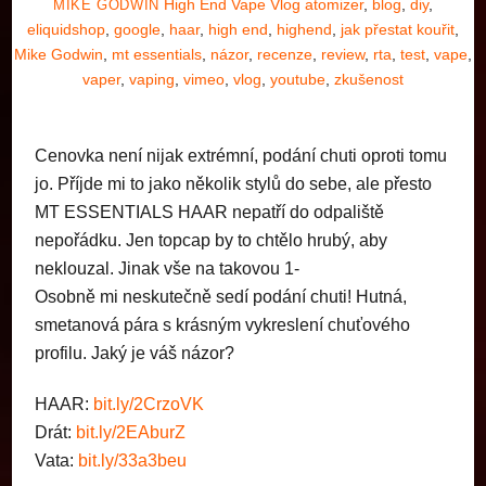
High End Vape Vlog
atomizer
,
blog
,
diy
,
MIKE GODWIN
eliquidshop
,
google
,
haar
,
high end
,
highend
,
jak přestat kouřit
,
Mike Godwin
,
mt essentials
,
názor
,
recenze
,
review
,
rta
,
test
,
vape
,
vaper
,
vaping
,
vimeo
,
vlog
,
youtube
,
zkušenost
Cenovka není nijak extrémní, podání chuti oproti tomu
jo. Příjde mi to jako několik stylů do sebe, ale přesto
MT ESSENTIALS HAAR nepatří do odpaliště
nepořádku. Jen topcap by to chtělo hrubý, aby
neklouzal. Jinak vše na takovou 1-
Osobně mi neskutečně sedí podání chuti! Hutná,
smetanová pára s krásným vykreslení chuťového
profilu. Jaký je váš názor?
HAAR:
bit.ly/2CrzoVK
Drát:
bit.ly/2EAburZ
Vata:
bit.ly/33a3beu