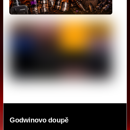
Back
Godwinovo doupě
To