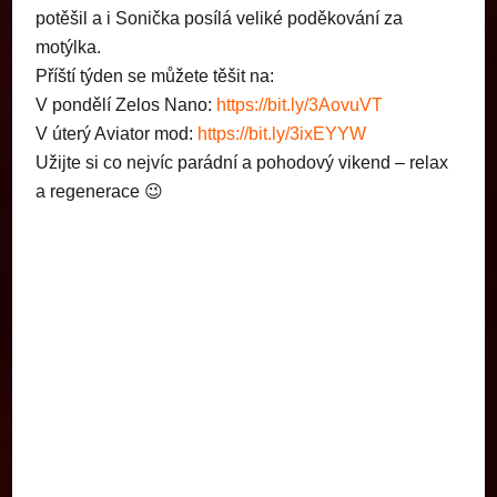
potěšil a i Sonička posílá veliké poděkování za
motýlka.
Příští týden se můžete těšit na:
V pondělí Zelos Nano:
https://bit.ly/3AovuVT
V úterý Aviator mod:
https://bit.ly/3ixEYYW
Užijte si co nejvíc parádní a pohodový vikend – relax
a regenerace 😉