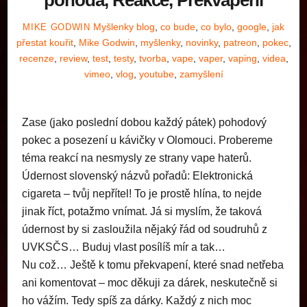
Myšlenky
blog
,
co bude
,
co bylo
,
google
,
jak
MIKE GODWIN
přestat kouřit
,
Mike Godwin
,
myšlenky
,
novinky
,
patreon
,
pokec
,
recenze
,
review
,
test
,
testy
,
tvorba
,
vape
,
vaper
,
vaping
,
videa
,
vimeo
,
vlog
,
youtube
,
zamyšlení
Zase (jako poslední dobou každý pátek) pohodový
pokec a posezení u kávičky v Olomouci. Probereme
téma reakcí na nesmysly ze strany vape haterů.
Údernost slovenský názvů pořadů: Elektronická
cigareta – tvůj nepřítel! To je prostě hlína, to nejde
jinak říct, potažmo vnímat. Já si myslím, že taková
údernost by si zasloužila nějaký řád od soudruhů z
UVKSČS… Buduj vlast posílíš mír a tak…
Nu což… Ještě k tomu překvapení, které snad netřeba
ani komentovat – moc děkuji za dárek, neskutečně si
ho vážím. Tedy spíš za dárky. Každý z nich moc