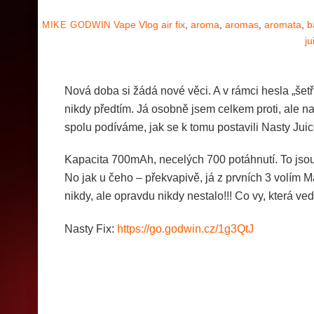
Vape Vlog
air fix
,
aroma
,
aromas
,
aromata
,
b
MIKE GODWIN
ju
Nová doba si žádá nové věci. A v rámci hesla „šet
nikdy předtím. Já osobně jsem celkem proti, ale na
spolu podíváme, jak se k tomu postavili Nasty Juic
Kapacita 700mAh, necelých 700 potáhnutí. To jsou
No jak u čeho – překvapivě, já z prvních 3 volím
nikdy, ale opravdu nikdy nestalo!!! Co vy, která ve
Nasty Fix:
https://go.godwin.cz/1g3QtJ