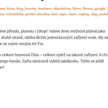
ase
,
báze
,
blog
,
booster
,
boosters
,
eliquidshop
,
flavor
,
flavors
,
google
,
ice
,
ochutnávka
,
prvotní zkouška
,
test
,
vape
,
vaper
,
vaping
,
vlog
,
youtu
říme přirodu, planetu i zdroje“ máme dnes možnost plýtvat jako
 druhé straně, obliba těchto jednorázových zařízení roste. My s
e se svými novými Air Fix.
 celkem hromová čísla – celkem výdrž na takové zařízení. A ch
 Mango-banán, Soňa obráceně vybírá tabákovku. Tohle se ještě
de?