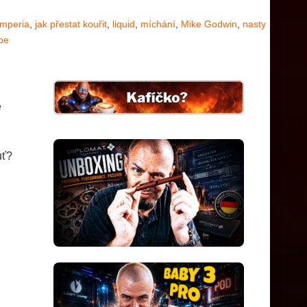
imperia
,
jak přestat kouřit
,
liquid
,
míchání
,
Mike Godwin
,
nasty
be
e
uť?