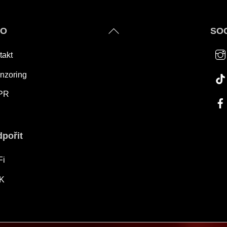
Back
FO
SOC
To
takt
Top
nzoring
PR
pořit
Fi
K