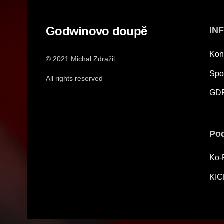
Godwinovo doupě
IN
Kon
© 2021 Michal Zdražil
Spo
All rights reserved
GD
Pod
Ko-
KIC