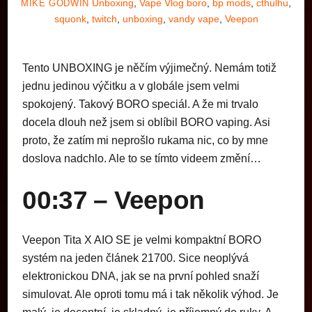
Unboxing
,
Vape Vlog
boro
,
bp mods
,
cthulhu
,
MIKE GODWIN
squonk
,
twitch
,
unboxing
,
vandy vape
,
Veepon
Tento UNBOXING je něčím výjimečný. Nemám totiž
jednu jedinou výčitku a v globále jsem velmi
spokojený. Takový BORO speciál. A že mi trvalo
docela dlouh než jsem si oblíbil BORO vaping. Asi
proto, že zatím mi neprošlo rukama nic, co by mne
doslova nadchlo. Ale to se tímto videem změní…
00:37 – Veepon
Veepon Tita X AIO SE je velmi kompaktní BORO
systém na jeden článek 21700. Sice neoplývá
elektronickou DNA, jak se na první pohled snaží
simulovat. Ale oproti tomu má i tak několik výhod. Je