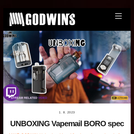
Skip
Menu
to
content
1. 8. 2023
UNBOXING Vapemail BORO spec