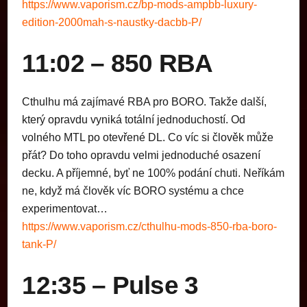
https://www.vaporism.cz/bp-mods-ampbb-luxury-
edition-2000mah-s-naustky-dacbb-P/
11:02 – 850 RBA
Cthulhu má zajímavé RBA pro BORO. Takže další,
který opravdu vyniká totální jednoduchostí. Od
volného MTL po otevřené DL. Co víc si člověk může
přát? Do toho opravdu velmi jednoduché osazení
decku. A příjemné, byť ne 100% podání chuti. Neříkám
ne, když má člověk víc BORO systému a chce
experimentovat…
https://www.vaporism.cz/cthulhu-mods-850-rba-boro-
tank-P/
12:35 – Pulse 3