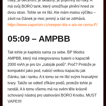
malý, je decentní, je skladný, je příjemný do ruky. A
má svůj BORO tank, který umožňuje plnění hned ze
dvou stran. Tohle se mi líbí. Ale mám malou výčítku –
závit na článek je moc jemný a rád se zdrhává.
https://www.vaporism.cz/veepon-tita-x-aio-se-cerna-P/
05:09 – AMPBB
Tak tohle je kapitola sama za sebe. BP Modss
AMPBB, který má integrovanou baterii o kapacitě
2000 mAh je pro tzv „zabiják podů“. Proč? Protože je
kompaktní jako pod, nabízí velkou kapacitu jak
článku, tak i tanku. A k tomu se mi líbí svými hranatými
tvary. Takže se odteď zříkám podů, protože tohle je
randál. A k tomu všemu má na svém těle krásně
schovaný nástroj pro utahování BORO Knobu. MUST
VAPE!!!!