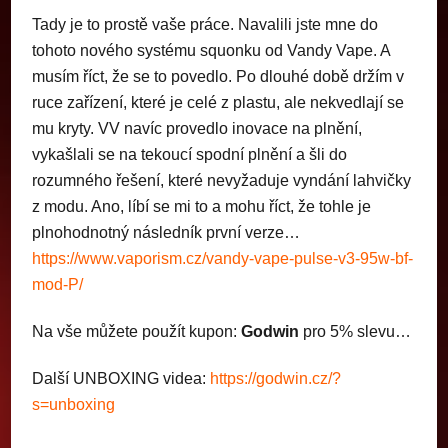
Tady je to prostě vaše práce. Navalili jste mne do
tohoto nového systému squonku od Vandy Vape. A
musím říct, že se to povedlo. Po dlouhé době držím v
ruce zařízení, které je celé z plastu, ale nekvedlají se
mu kryty. VV navíc provedlo inovace na plnění,
vykašlali se na tekoucí spodní plnění a šli do
rozumného řešení, které nevyžaduje vyndání lahvičky
z modu. Ano, líbí se mi to a mohu říct, že tohle je
plnohodnotný následník první verze…
https://www.vaporism.cz/vandy-vape-pulse-v3-95w-bf-
mod-P/
Na vše můžete použít kupon:
Godwin
pro 5% slevu…
Další UNBOXING videa:
https://godwin.cz/?
s=unboxing