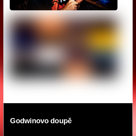
Back
Godwinovo doupě
To
Top