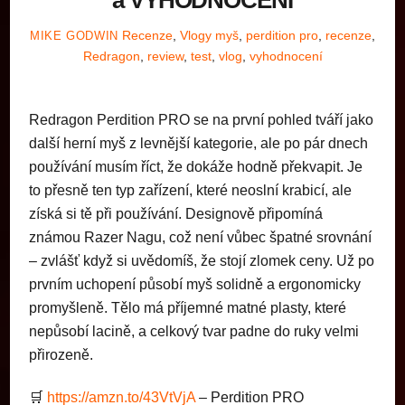
Recenze
,
Vlogy
myš
,
perdition pro
,
recenze
,
MIKE GODWIN
Redragon
,
review
,
test
,
vlog
,
vyhodnocení
Redragon Perdition PRO se na první pohled tváří jako
další herní myš z levnější kategorie, ale po pár dnech
používání musím říct, že dokáže hodně překvapit. Je
to přesně ten typ zařízení, které neoslní krabicí, ale
získá si tě při používání. Designově připomíná
známou Razer Nagu, což není vůbec špatné srovnání
– zvlášť když si uvědomíš, že stojí zlomek ceny. Už po
prvním uchopení působí myš solidně a ergonomicky
promyšleně. Tělo má příjemné matné plasty, které
nepůsobí lacině, a celkový tvar padne do ruky velmi
přirozeně.
🛒
https://amzn.to/43VtVjA
– Perdition PRO