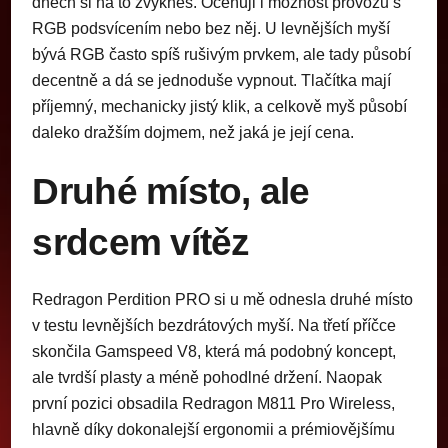
dnech si na to zvykneš. Oceňuji i možnost provozu s
RGB podsvícením nebo bez něj. U levnějších myší
bývá RGB často spíš rušivým prvkem, ale tady působí
decentně a dá se jednoduše vypnout. Tlačítka mají
příjemný, mechanicky jistý klik, a celkově myš působí
daleko dražším dojmem, než jaká je její cena.
Druhé místo, ale
srdcem vítěz
Redragon Perdition PRO si u mě odnesla druhé místo
v testu levnějších bezdrátových myší. Na třetí příčce
skončila Gamspeed V8, která má podobný koncept,
ale tvrdší plasty a méně pohodlné držení. Naopak
první pozici obsadila Redragon M811 Pro Wireless,
hlavně díky dokonalejší ergonomii a prémiovějšímu