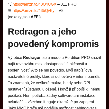
🛒
https://amzn.to/43O4UGX
– 811 PRO
🛒
https://amzn.to/43bQvEy
– V8
(odkazy jsou
AFFI
)
Redragon a jeho
povedený kompromis
Výrobce
Redragon
se u modelu Perdition PRO snažil
najít rovnováhu mezi dostupností, funkčností a
spolehlivostí. A to se mu povedlo. Myš nabízí dva
nastavitelné profily, které si uchovává v interní paměti.
To znamená, že veškeré makra, bindy nebo DPI
nastavení zůstanou uložené, i když ji připojíš k jinému
počítači. Není potřeba žádný software ani instalace
ovladačů – všechno funguje okamžitě po zapojení.
Jako MMO hráče mě potěšila možnost nabindovat si