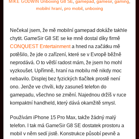
Unboxing
G8 SE
,
gamepad
,
gamesir
,
gaming
,
MIKE GODWIN
mobilní hraní
,
pro mobil
,
unboxing
Nečekal jsem, že mě mobilní gamepad dokáže takhle
chytit. GameSir G8 SE se ke mně dostal díky firmě
CONQUEST Entertainment
a hned na začátku mě
potěšilo, že jde o zařízení, které se v Evropě běžně
neprodává. O to větší radost mám, že jsem ho mohl
vyzkoušet. Upřímně, hraní na mobilu mě nikdy moc
nebavilo. Displej bez fyzických tlačítek prostě není
ono. Jenže ve chvíli, kdy zasuneš telefon do
gamepadu, všechno se změní. Najednou držíš v ruce
kompaktní handheld, který dává okamžitě smysl.
Používám iPhone 15 Pro Max, takže žádný malý
telefon. I tak má GameSir G8 SE dostatek prostoru a
mobil v něm sedí jistě. Konstrukce působí pevně a