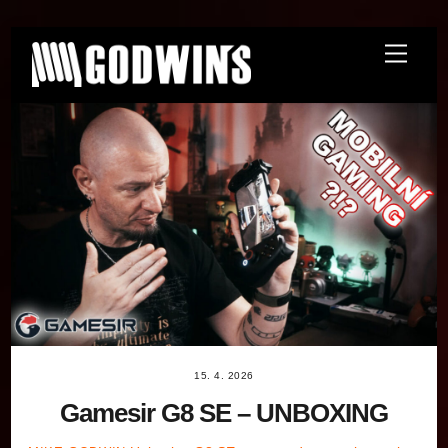
Skip
Menu
to
content
15. 4. 2026
Gamesir G8 SE – UNBOXING