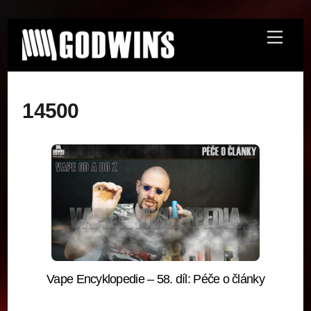
Skip
Menu
to
content
14500
Vape Encyklopedie – 58. díl: Péče o články