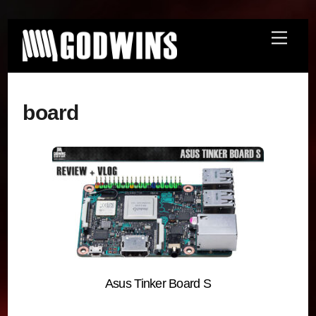
Skip
Menu
to
content
board
Asus Tinker Board S