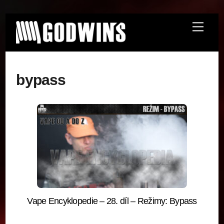
Skip
Menu
to
content
bypass
Vape Encyklopedie – 28. díl – Režimy: Bypass