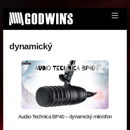
Skip
Menu
to
content
dynamický
Audio-Technica BP40 – dynamický mikrofon