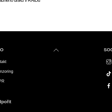
adného disku v RAIDu
Back
FO
SOC
To
takt
Top
nzoring
PR
pořit