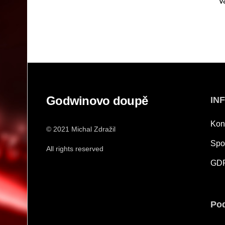
v
Godwinovo doupě
IN
Kon
© 2021 Michal Zdražil
Spo
All rights reserved
GD
Pod