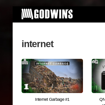
Skip
to
content
internet
Internet Garbage #1
QN