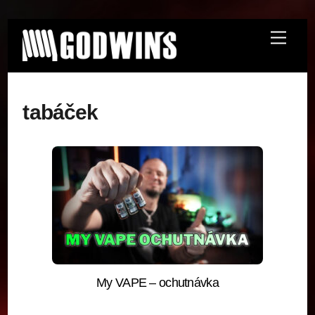
Skip
Menu
to
content
tabáček
My VAPE – ochutnávka