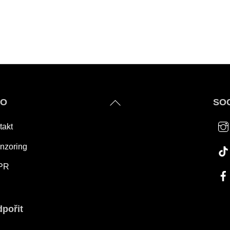
Back
FO
SOC
To
takt
Top
nzoring
PR
pořit