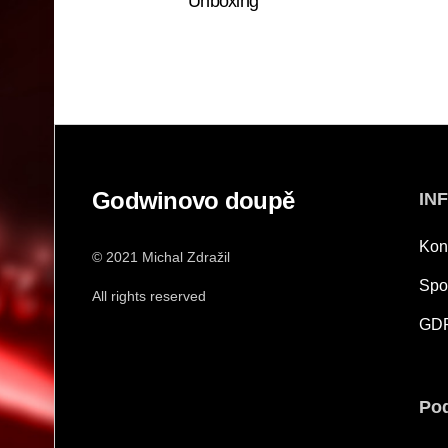
Unboxing
Godwinovo doupě
IN
Kon
© 2021 Michal Zdražil
Spo
All rights reserved
GD
Pod