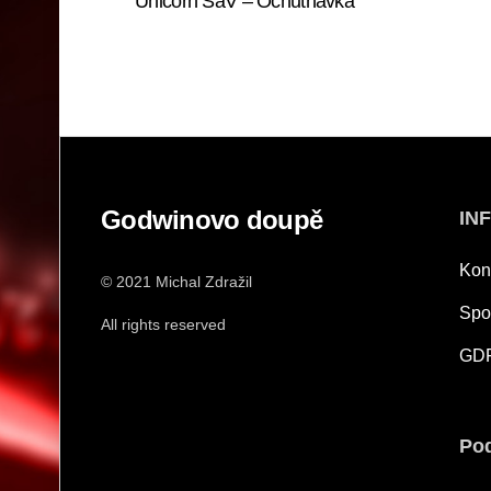
Unicorn SaV – Ochutnávka
Godwinovo doupě
IN
Kon
© 2021 Michal Zdražil
Spo
All rights reserved
GD
Pod