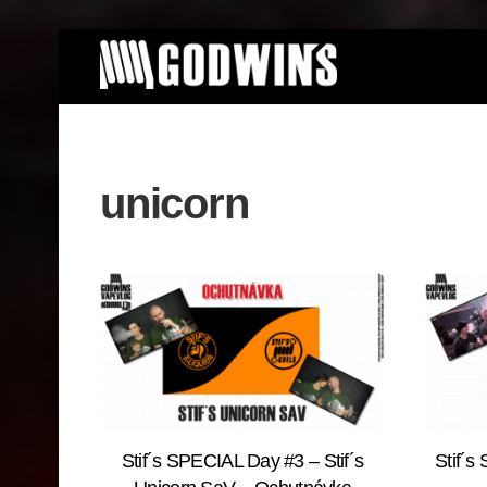
Skip
to
content
unicorn
Stif´s SPECIAL Day #3 – Stif´s
Stif´s