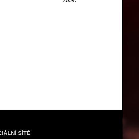
200W
IÁLNÍ SÍTĚ