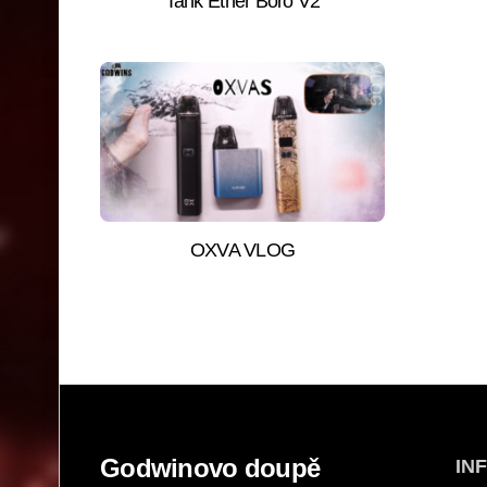
Tank Ether Boro V2
OXVA VLOG
Godwinovo doupě
IN