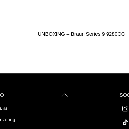
UNBOXING – Braun Series 9 9280CC
Back
FO
SOC
To
takt
Top
nzoring