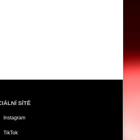
IÁLNÍ SÍTĚ
Instagram
TikTok