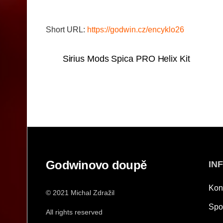
Short URL:
https://godwin.cz/encyklo26
Sirius Mods Spica PRO Helix Kit
Godwinovo doupě
IN
Kon
© 2021 Michal Zdražil
Spo
All rights reserved