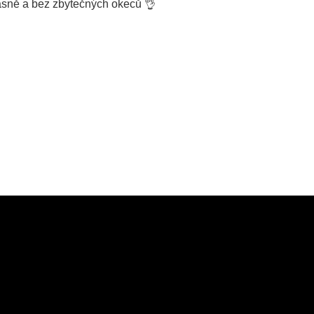
 jasně a bez zbytečných okeců 👌