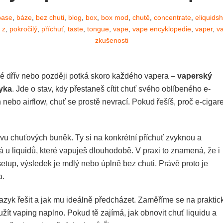
base
,
báze
,
bez chuti
,
blog
,
box
,
box mod
,
chutě
,
concentrate
,
eliquids
 z
,
pokročilý
,
příchuť
,
taste
,
tongue
,
vape
,
vape encyklopedie
,
vaper
,
v
zkušenosti
ré dřív nebo později potká skoro každého vapera –
vaperský
yka
. Jde o stav, kdy přestaneš cítit chuť svého oblíbeného e-
n nebo airflow, chuť se prostě nevrací. Pokud řešíš, proč e-cigar
avu chuťových buněk. Ty si na konkrétní příchuť zvyknou a
vá u liquidů, které vapuješ dlouhodobě. V praxi to znamená, že i
etup, výsledek je mdlý nebo úplně bez chuti. Právě proto je
a.
azyk řešit a jak mu ideálně předcházet. Zaměříme se na praktic
 užít vaping naplno. Pokud tě zajímá, jak obnovit chuť liquidu a