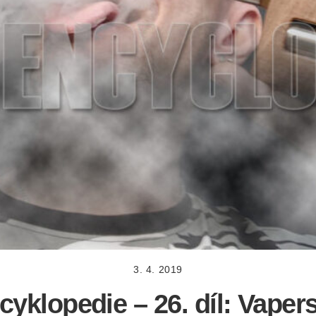
3. 4. 2019
yklopedie – 26. díl: Vaper