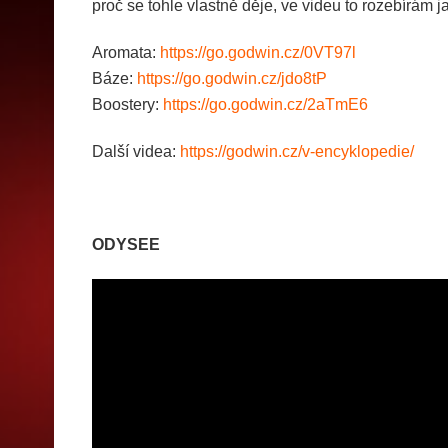
proč se tohle vlastně děje, ve videu to rozebírám
Aromata:
https://go.godwin.cz/0VT97l
Báze:
https://go.godwin.cz/jdo8tP
Boostery:
https://go.godwin.cz/2aTmE6
Další videa:
https://godwin.cz/v-encyklopedie/
ODYSEE