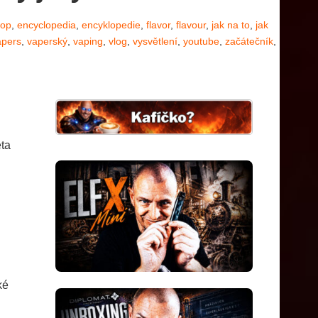
hop
,
encyclopedia
,
encyklopedie
,
flavor
,
flavour
,
jak na to
,
jak
apers
,
vaperský
,
vaping
,
vlog
,
vysvětlení
,
youtube
,
začátečník
,
eta
ké