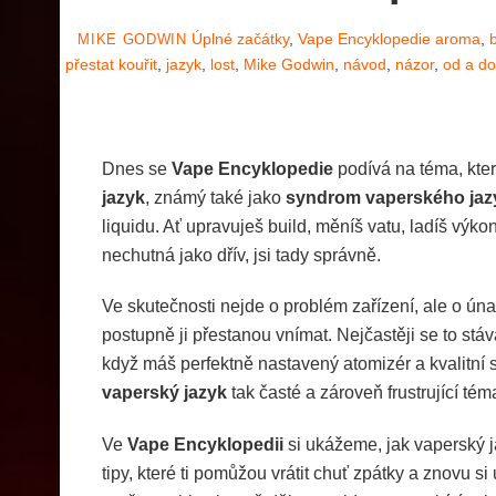
Úplné začátky
,
Vape Encyklopedie
aroma
,
MIKE GODWIN
přestat kouřit
,
jazyk
,
lost
,
Mike Godwin
,
návod
,
názor
,
od a do
Dnes se
Vape Encyklopedie
podívá na téma, kte
jazyk
, známý také jako
syndrom vaperského jaz
liquidu. Ať upravuješ build, měníš vatu, ladíš výko
nechutná jako dřív, jsi tady správně.
Ve skutečnosti nejde o problém zařízení, ale o ún
postupně ji přestanou vnímat. Nejčastěji se to stá
když máš perfektně nastavený atomizér a kvalitní s
vaperský jazyk
tak časté a zároveň frustrující tém
Ve
Vape Encyklopedii
si ukážeme, jak vaperský j
tipy, které ti pomůžou vrátit chuť zpátky a znovu si